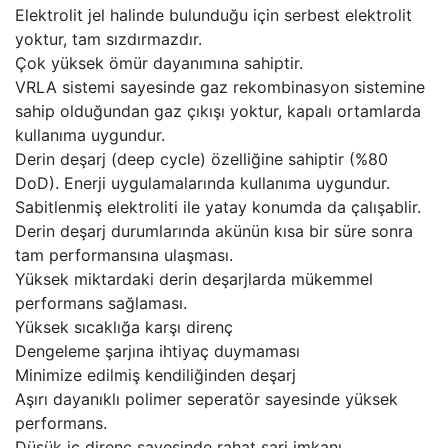
Elektrolit jel halinde bulunduğu için serbest elektrolit
yoktur, tam sızdırmazdır.
Çok yüksek ömür dayanımına sahiptir.
VRLA sistemi sayesinde gaz rekombinasyon sistemine
sahip olduğundan gaz çıkışı yoktur, kapalı ortamlarda
kullanıma uygundur.
Derin deşarj (deep cycle) özelliğine sahiptir (%80
DoD). Enerji uygulamalarında kullanıma uygundur.
Sabitlenmiş elektroliti ile yatay konumda da çalışablir.
Derin deşarj durumlarında akünün kısa bir süre sonra
tam performansına ulaşması.
Yüksek miktardaki derin deşarjlarda mükemmel
performans sağlaması.
Yüksek sıcaklığa karşı direnç
Dengeleme şarjına ihtiyaç duymaması
Minimize edilmiş kendiliğinden deşarj
Aşırı dayanıklı polimer seperatör sayesinde yüksek
performans.
Düşük iç direnç sayesinde rahat şarj imkanı