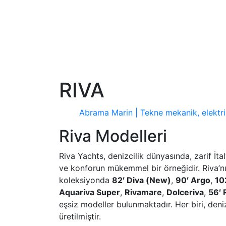
RIVA
Abrama Marin | Tekne mekanik, elektrik
Riva Modelleri
Riva Yachts, denizcilik dünyasında, zarif İta
ve konforun mükemmel bir örneğidir. Riva’nın
koleksiyonda
82′ Diva (New)
,
90′ Argo
,
10
Aquariva Super
,
Rivamare
,
Dolceriva
,
56′ 
eşsiz modeller bulunmaktadır. Her biri, deni
üretilmiştir.