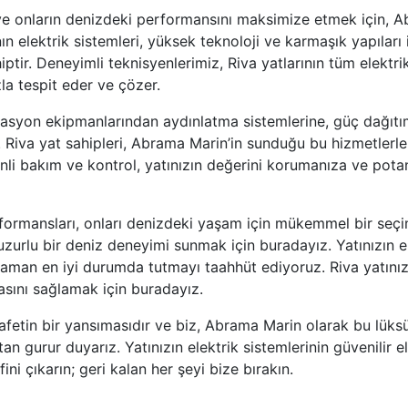
ve onların denizdeki performansını maksimize etmek için, A
 elektrik sistemleri, yüksek teknoloji ve karmaşık yapıları ile
iptir. Deneyimli teknisyenlerimiz, Riva yatlarının tüm elektr
la tespit eder ve çözer.
gasyon ekipmanlarından aydınlatma sistemlerine, güç dağıtı
. Riva yat sahipleri, Abrama Marin’in sunduğu bu hizmetlerle,
zenli bakım ve kontrol, yatınızın değerini korumanıza ve po
performansları, onları denizdeki yaşam için mükemmel bir se
urlu bir deniz deneyimi sunmak için buradayız. Yatınızın el
aman en iyi durumda tutmayı taahhüt ediyoruz. Riva yatınızl
asını sağlamak için buradayız.
rafetin bir yansımasıdır ve biz, Abrama Marin olarak bu lük
n gurur duyarız. Yatınızın elektrik sistemlerinin güvenilir e
ni çıkarın; geri kalan her şeyi bize bırakın.