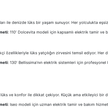
ları ile denizde lüks bir yaşam sunuyor. Her yolculukta eşsi
meti:
110′ Dolcevita modeli için kapsamlı elektrik tamir ve 
çi özellikleriyle lüks yatçılığın zirvesini temsil ediyor. He
meti:
130′ Bellissima’nın elektrik sistemleri için profesyone
ks ve konfor ile dikkat çekiyor. Küçük ama etkileyici bir 
meti:
Iseo modeli için uzman elektrik tamir ve bakım hizmet