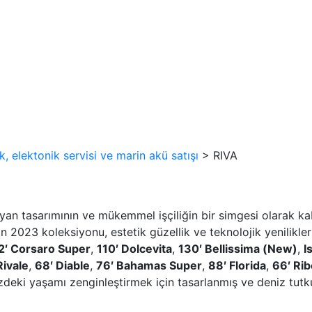
, elektonik servisi ve marin akü satışı
> RIVA
lyan tasarımının ve mükemmel işçiliğin bir simgesi olarak kabu
 2023 koleksiyonu, estetik güzellik ve teknolojik yenilikleri
2′ Corsaro Super
,
110′ Dolcevita
,
130′ Bellissima (New)
,
I
Rivale
,
68′ Diable
,
76′ Bahamas Super
,
88′ Florida
,
66′ Rib
zdeki yaşamı zenginleştirmek için tasarlanmış ve deniz tutku